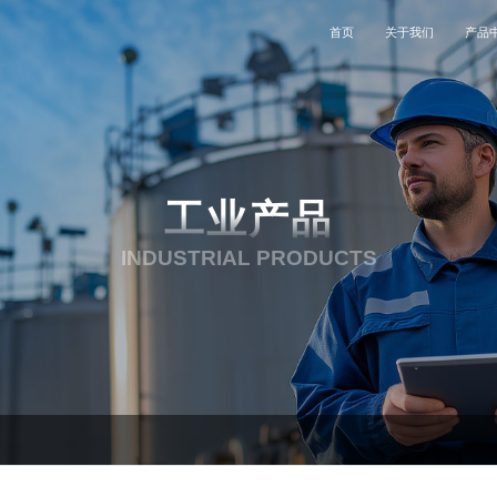
首页
关于我们
产品
公司简介
工业
联系我们
公司动态
特种设备
企业文化
电子设备
加入我们
能源电力
工业产品
发展历程
医疗
服务支持
航空航天
INDUSTRIAL PRODUCTS
资质荣誉
石油石化
合作伙伴
交通运输
投资者关系
钢铁重工
电子设备