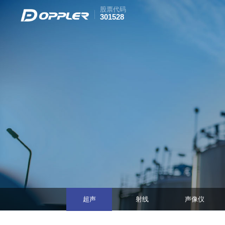
股票代码
301528
超声
射线
声像仪