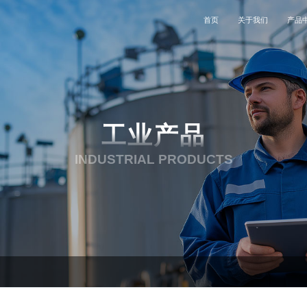
首页
关于我们
产品
公司简介
工业
联系我们
公司动态
特种设备
企业文化
电子设备
加入我们
能源电力
工业产品
发展历程
医疗
服务支持
航空航天
INDUSTRIAL PRODUCTS
资质荣誉
石油石化
合作伙伴
交通运输
投资者关系
钢铁重工
电子设备