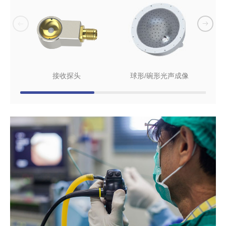
接收探头
球形/碗形光声成像