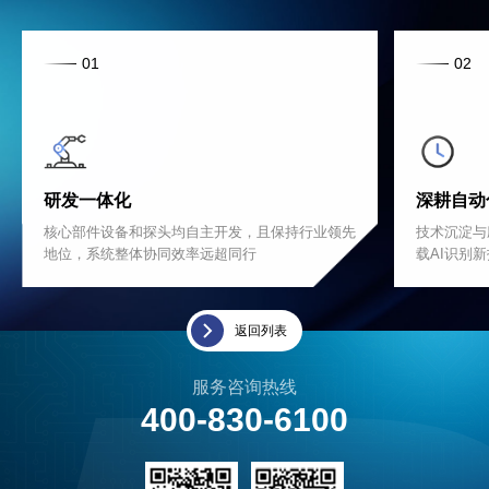
01
02
研发一体化
深耕自动
核心部件设备和探头均自主开发，且保持行业领先
技术沉淀与
地位，系统整体协同效率远超同行
载AI识别
返回列表
服务咨询热线
400-830-6100