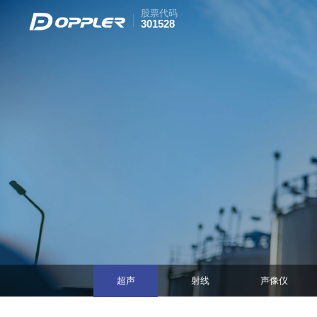
股票代码
301528
超声
射线
声像仪