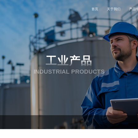
首页
关于我们
产品
公司简介
工业
联系我们
公司动态
特种设备
企业文化
电子设备
加入我们
能源电力
工业产品
发展历程
医疗
服务支持
航空航天
INDUSTRIAL PRODUCTS
资质荣誉
石油石化
合作伙伴
交通运输
投资者关系
钢铁重工
电子设备