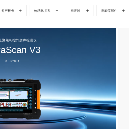
超声板卡
传感器/探头
扫查器
配套零部件
全聚焦相控阵超声检测仪
aScan V3
进一步了解