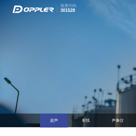
股票代码
301528
超声
射线
声像仪