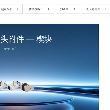
超声板卡
传感器/探头
扫查器
配套零部件
头附件 — 楔块
进一步了解