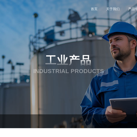
首页
关于我们
产品
公司简介
工业
联系我们
公司动态
特种设备
企业文化
电子设备
加入我们
能源电力
工业产品
发展历程
医疗
服务支持
航空航天
INDUSTRIAL PRODUCTS
资质荣誉
石油石化
合作伙伴
交通运输
投资者关系
钢铁重工
电子设备