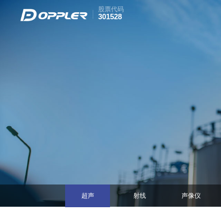
股票代码
301528
超声
射线
声像仪