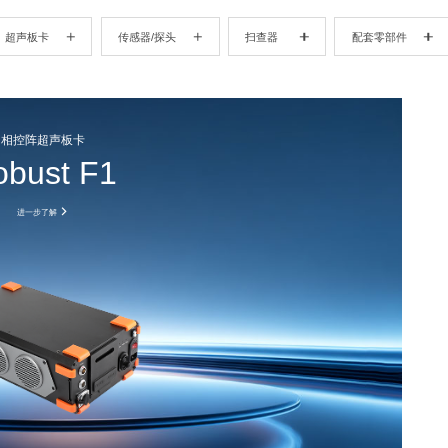
超声板卡
传感器/探头
扫查器
配套零部件
相控阵超声板卡
obust F1
进一步了解