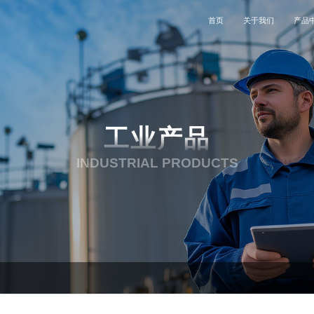
首页
关于我们
产品
公司简介
工业
联系我们
公司动态
特种设备
企业文化
电子设备
加入我们
能源电力
工业产品
发展历程
医疗
服务支持
航空航天
INDUSTRIAL PRODUCTS
资质荣誉
石油石化
合作伙伴
交通运输
投资者关系
钢铁重工
电子设备