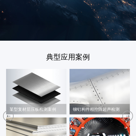
典型应用案例
复材层压板检测案例
铆钉构件相控阵超声检测