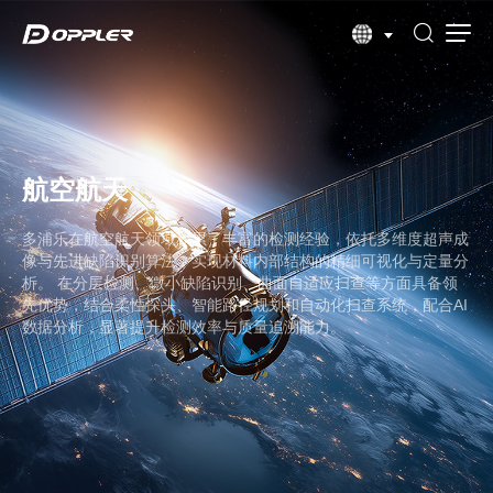
航空航天
多浦乐在航空航天领域积累了丰富的检测经验，依托多维度超声成
像与先进缺陷识别算法，实现材料内部结构的精细可视化与定量分
析。 在分层检测、微小缺陷识别、曲面自适应扫查等方面具备领
先优势，结合柔性探头、智能路径规划和自动化扫查系统，配合AI
数据分析，显著提升检测效率与质量追溯能力。