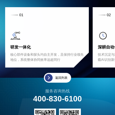
01
02
研发一体化
深耕自动
核心部件设备和探头均自主开发，且保持行业领先
技术沉淀与
地位，系统整体协同效率远超同行
载AI识别
返回列表
服务咨询热线
400-830-6100