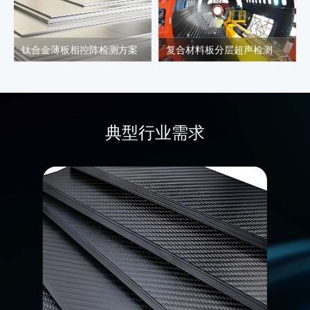
金薄板相控阵检测方案
复合材料板分层超声检测
典型行业需求